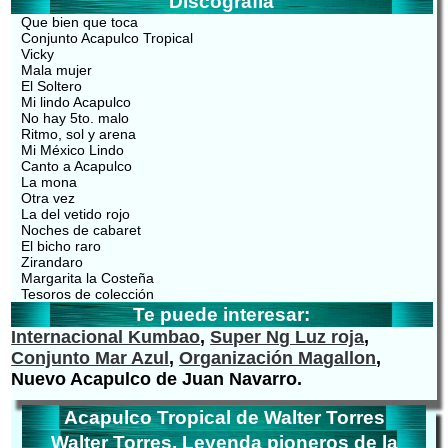
Discografía
Que bien que toca
Conjunto Acapulco Tropical
Vicky
Mala mujer
El Soltero
Mi lindo Acapulco
No hay 5to. malo
Ritmo, sol y arena
Mi México Lindo
Canto a Acapulco
La mona
Otra vez
La del vetido rojo
Noches de cabaret
El bicho raro
Zirandaro
Margarita la Costeña
Tesoros de colección
Te puede interesar:
Internacional Kumbao
,
Super Ng Luz roja
,
Conjunto Mar Azul
,
Organización Magallon
,
Nuevo Acapulco de Juan Navarro.
Acapulco Tropical de Walter Torres
Walter Torres, Leyenda pioneros de la