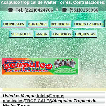
Acapulco tropical de Walter Torres. Contrataciones:
Tel. (222)8424706
(551)0153936
//
TROPICALES
NORTEÑOS
RECUERDO
TIERRA CALIENTE
VERSATILES
BANDA
SONIDEROS
ORQUESTAS
Usted está aquí:
Inicio
/
Grupos
musicales
/
TROPICALES
/Acapulco Tropical de
Walter Torres