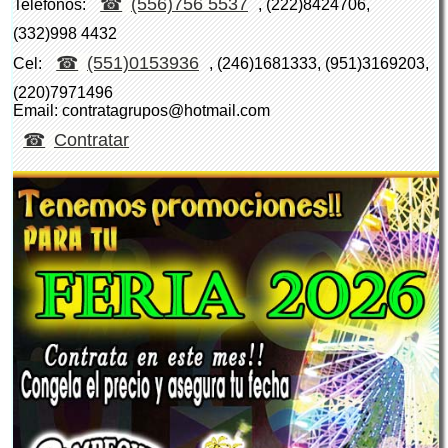
(556)756 5537
Teléfonos:
, (222)8424706,
(332)998 4432
(551)0153936
Cel:
, (246)1681333, (951)3169203,
(220)7971496
Email: contratagrupos@hotmail.com
Contratar