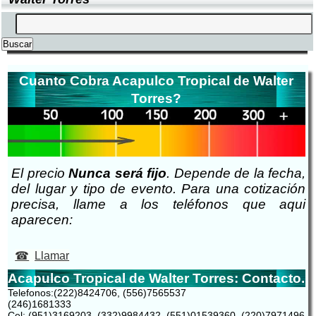
Cuanto Cobra Acapulco Tropical de Walter
Torres?
El precio
Nunca será fijo
. Depende de la fecha,
del lugar y tipo de evento. Para una cotización
precisa, llame a los teléfonos que aqui
aparecen:
Llamar
Acapulco Tropical de Walter Torres: Contacto.
Telefonos:(222)8424706, (556)7565537
(246)1681333
Cel: (951)3169203, (332)9984432, (551)01539360, (220)7971496