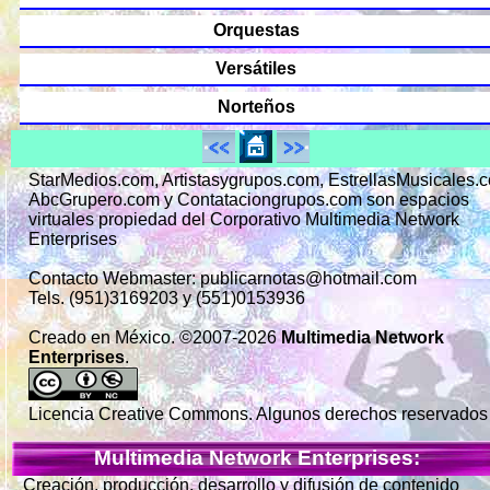
Orquestas
Versátiles
Norteños
StarMedios.com, Artistasygrupos.com, EstrellasMusicales.
AbcGrupero.com y Contataciongrupos.com son espacios
virtuales propiedad del Corporativo Multimedia Network
Enterprises
Contacto Webmaster: publicarnotas@hotmail.com
Tels. (951)3169203 y (551)0153936
Creado en México. ©2007-2026
Multimedia Network
Enterprises
.
Licencia Creative Commons. Algunos derechos reservados
Multimedia Network Enterprises:
Creación, producción, desarrollo y difusión de contenido