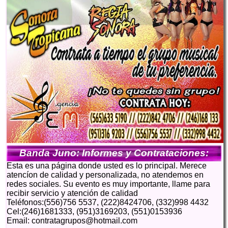
Banda Juno: Informes y Contrataciones:
Esta es una página donde usted es lo principal. Merece
atencíon de calidad y personalizada, no atendemos en
redes sociales. Su evento es muy importante, llame para
recibir servicio y atención de calidad
Teléfonos:(556)756 5537, (222)8424706, (332)998 4432
Cel:(246)1681333, (951)3169203, (551)0153936
Email: contratagrupos@hotmail.com