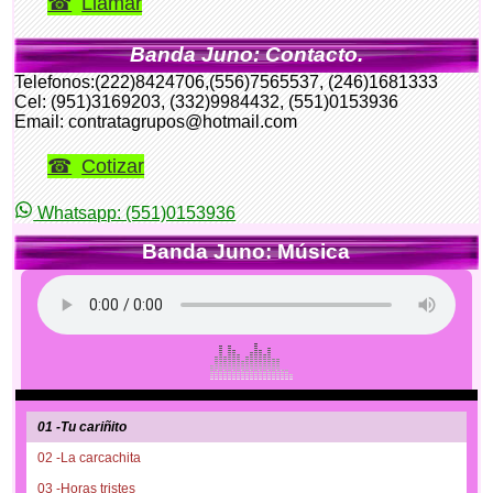
Llamar
Banda Juno: Contacto.
Telefonos:(222)8424706,(556)7565537, (246)1681333
Cel: (951)3169203, (332)9984432, (551)0153936
Email: contratagrupos@hotmail.com
Cotizar
Whatsapp: (551)0153936
Banda Juno: Música
01 -Tu cariñito
02 -La carcachita
03 -Horas tristes