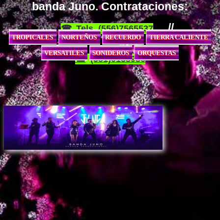
banda Juno. Contrataciones:
//
Tels. (556)7565537
TROPICALES
NORTEÑOS
RECUERDO
TIERRA CALIENTE
VERSATILES
SONIDEROS
ORQUESTAS
(551)0153936