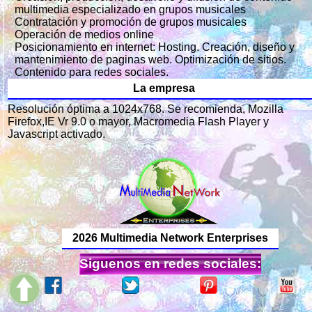
multimedia especializado en grupos musicales
Contratación y promoción de grupos musicales
Operación de medios online
Posicionamiento en internet: Hosting. Creación, diseño y
mantenimiento de paginas web. Optimización de sitios.
Contenido para redes sociales.
La empresa
Resolución óptima a 1024x768. Se recomienda, Mozilla
Firefox,IE Vr 9.0 o mayor, Macromedia Flash Player y
Javascript activado.
2026 Multimedia Network Enterprises
Siguenos en redes sociales: