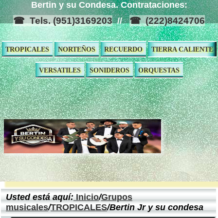
Bertin y su Condesa. Contrataciones:
Tels. (951)3169203
(222)8424706
//
TROPICALES
NORTEÑOS
RECUERDO
TIERRA CALIENTE
VERSATILES
SONIDEROS
ORQUESTAS
Usted está aquí:
Inicio
/
Grupos
musicales
/
TROPICALES
/Bertin Jr y su condesa