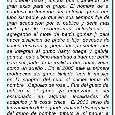
su pueblo natal , ambos que ocurrieron con
gran exito para el grupo. El nombre de el
condesa lo tomaron del anterior grupo que
tubo su padre ya que en sus tiempos fue de
gran aceptacion por el publico y seria mas
facil que lo reconocieran actualmente ,
agregando el mote de bertin gomez jr para
hacer distincion de padre e hijo; despues de
varios ensayos y pequeñas presentaciones
se integran al grupo harry ortega y gabriel
gomez , este ultimo mandado a traer por bertin
para ser parte de la realidad que antes veian
como un sueño . En el 2005 sale la primera
produccion del grupo titulado "con la musica
en la sangre" del cual el primer tema de
nombre ..Capullito de rosa .. Fue del gusto del
publico y el grupo ya empezaba a ser
escuchado en algunas localidades de
acapulco y la costa chica . El 2006 sirvio de
lanzamiento del segundo material discografico
del grupo de nombre "tributo a mi padre" el