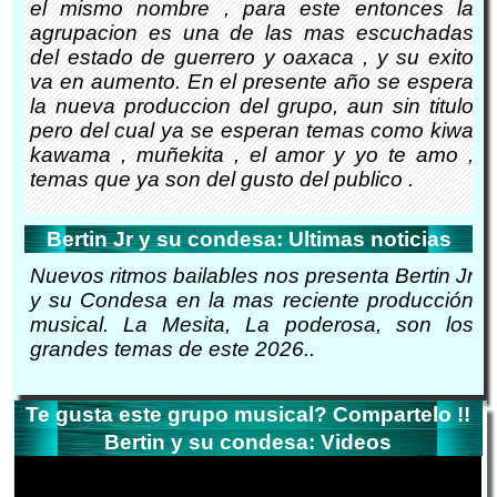
el mismo nombre , para este entonces la
agrupacion es una de las mas escuchadas
del estado de guerrero y oaxaca , y su exito
va en aumento. En el presente año se espera
la nueva produccion del grupo, aun sin titulo
pero del cual ya se esperan temas como kiwa
kawama , muñekita , el amor y yo te amo ,
temas que ya son del gusto del publico .
Bertin Jr y su condesa: Ultimas noticias
Nuevos ritmos bailables nos presenta Bertin Jr
y su Condesa en la mas reciente producción
musical. La Mesita, La poderosa, son los
grandes temas de este 2026..
Te gusta este grupo musical? Compartelo !!
Bertin y su condesa: Videos