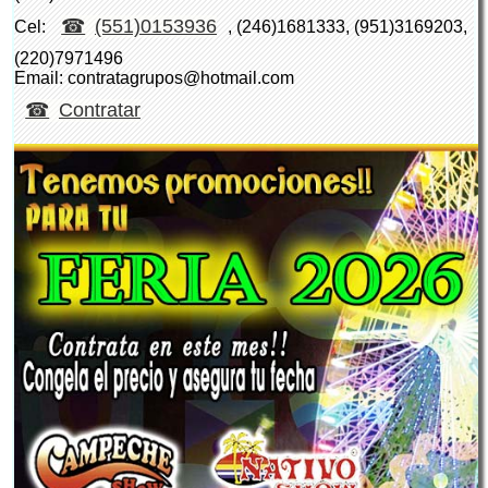
(551)0153936
Cel:
, (246)1681333, (951)3169203,
(220)7971496
Email: contratagrupos@hotmail.com
Contratar