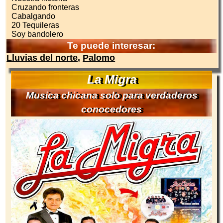
Cruzando fronteras
Cabalgando
20 Tequileras
Soy bandolero
Te puede interesar:
Lluvias del norte
,
Palomo
La Migra
Musica chicana solo para verdaderos
conocedores