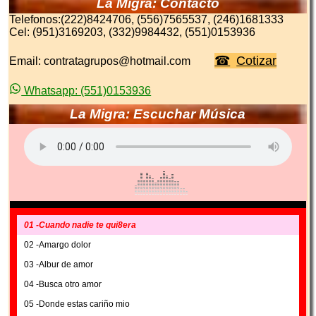
La Migra: Contacto
Telefonos:(222)8424706, (556)7565537, (246)1681333
Cel: (951)3169203, (332)9984432, (551)0153936
Cotizar
Email: contratagrupos@hotmail.com
Whatsapp: (551)0153936
La Migra: Escuchar Música
01 -Cuando nadie te qui8era
02 -Amargo dolor
03 -Albur de amor
04 -Busca otro amor
05 -Donde estas cariño mio