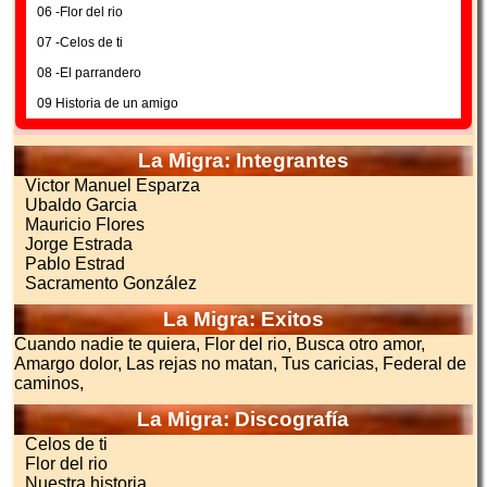
06 -Flor del rio
07 -Celos de ti
08 -El parrandero
09 Historia de un amigo
La Migra: Integrantes
Victor Manuel Esparza
Ubaldo Garcia
Mauricio Flores
Jorge Estrada
Pablo Estrad
Sacramento González
La Migra: Exitos
Cuando nadie te quiera, Flor del rio, Busca otro amor,
Amargo dolor, Las rejas no matan, Tus caricias, Federal de
caminos,
La Migra: Discografía
Celos de ti
Flor del rio
Nuestra historia