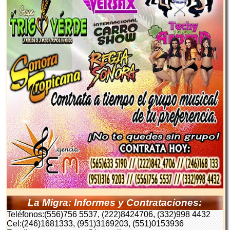
La Migra: Informes y Contrataciones:
Teléfonos:(556)756 5537, (222)8424706, (332)998 4432
Cel:(246)1681333, (951)3169203, (551)0153936