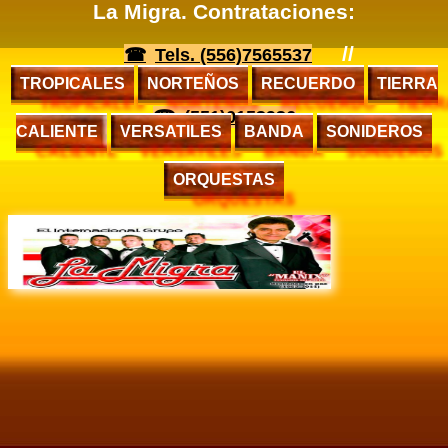
La Migra. Contrataciones:
//
Tels. (556)7565537
TROPICALES
NORTEÑOS
RECUERDO
TIERRA
(551)0153936
CALIENTE
VERSATILES
BANDA
SONIDEROS
ORQUESTAS