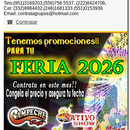
Tels:(951)3169203,(556)756 5537, (222)8424706,
Cel: (332)9984432,(246)1681333 (551)0153936
Email: contratagrupos@hotmail.com
Contratar