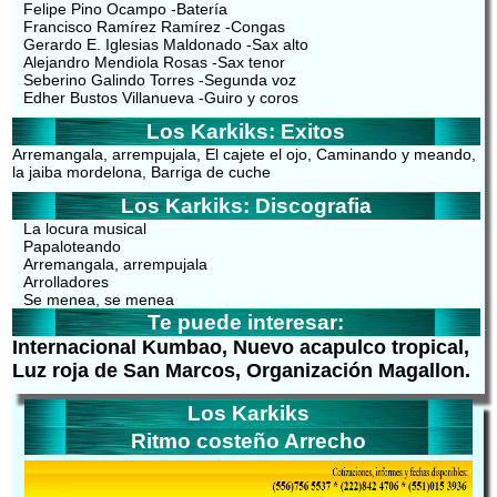
Felipe Pino Ocampo -Batería
Francisco Ramírez Ramírez -Congas
Gerardo E. Iglesias Maldonado -Sax alto
Alejandro Mendiola Rosas -Sax tenor
Seberino Galindo Torres -Segunda voz
Edher Bustos Villanueva -Guiro y coros
Los Karkiks: Exitos
Arremangala, arrempujala, El cajete el ojo, Caminando y meando,
la jaiba mordelona, Barriga de cuche
Los Karkiks: Discografia
La locura musical
Papaloteando
Arremangala, arrempujala
Arrolladores
Se menea, se menea
Te puede interesar:
Internacional Kumbao, Nuevo acapulco tropical,
Luz roja de San Marcos, Organización Magallon.
Los Karkiks
Ritmo costeño Arrecho