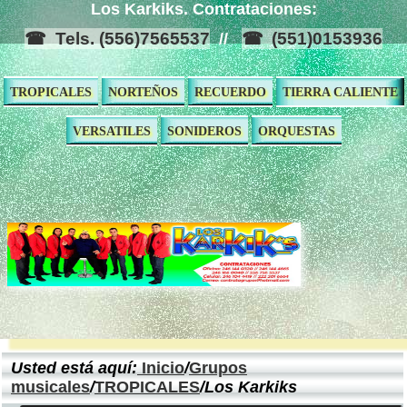
Los Karkiks. Contrataciones:
Tels. (556)7565537
(551)0153936
//
TROPICALES
NORTEÑOS
RECUERDO
TIERRA CALIENTE
VERSATILES
SONIDEROS
ORQUESTAS
Usted está aquí:
Inicio
/
Grupos
musicales
/
TROPICALES
/Los Karkiks