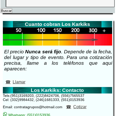
Cuanto cobran Los Karkiks
El precio
Nunca será fijo
. Depende de la fecha,
del lugar y tipo de evento. Para una cotización
precisa, llame a los teléfonos que aqui
aparecen:
Llamar
Los Karkiks: Contacto
Tels:(951)3169203, (222)8424706, (556)7565537
Cel: (332)9984432, (246)1681333, (551)0153936
Cotizar
Email: contratagrupos@hotmail.com
Whatsapp: (551)0153936