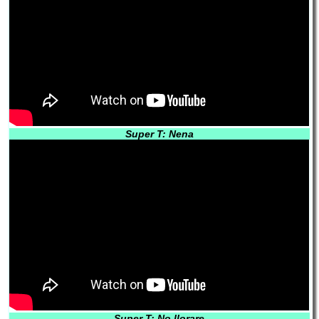
Super T: Nena
Super T: No llorare