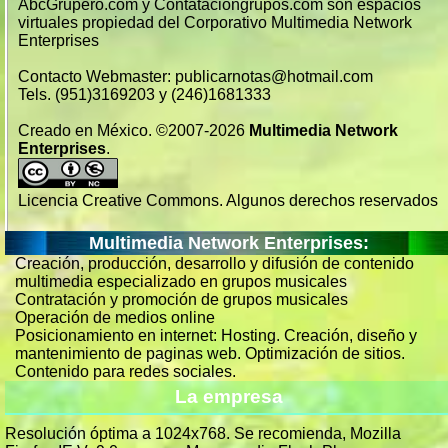
AbcGrupero.com y Contataciongrupos.com son espacios
virtuales propiedad del Corporativo Multimedia Network
Enterprises
Contacto Webmaster: publicarnotas@hotmail.com
Tels. (951)3169203 y (246)1681333
Creado en México. ©2007-2026
Multimedia Network
Enterprises
.
Licencia Creative Commons. Algunos derechos reservados
Multimedia Network Enterprises:
Creación, producción, desarrollo y difusión de contenido
multimedia especializado en grupos musicales
Contratación y promoción de grupos musicales
Operación de medios online
Posicionamiento en internet: Hosting. Creación, diseño y
mantenimiento de paginas web. Optimización de sitios.
Contenido para redes sociales.
La empresa
Resolución óptima a 1024x768. Se recomienda, Mozilla