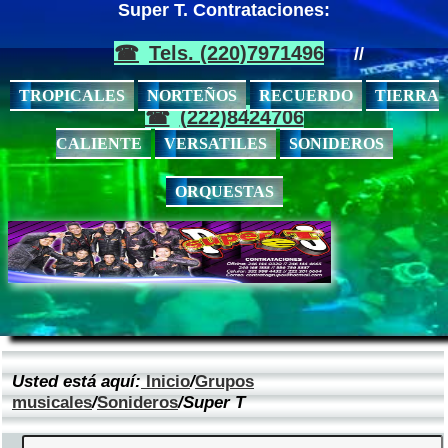
Super T. Contrataciones:
Tels. (220)7971496
//
TROPICALES
NORTEÑOS
RECUERDO
TIERRA
(222)8424706
CALIENTE
VERSATILES
SONIDEROS
ORQUESTAS
Usted está aquí:
Inicio
/
Grupos
musicales
/
Sonideros
/Super T