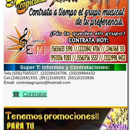
Super T: Informes y Contrataciones:
Tels:(556)7565537, (222)8424706, (332)9984432
Cel:(246)1681333, (951)3169203, (551)0153936
Email: contratagrupos@hotmail.com
Contratar