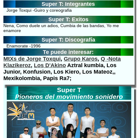
Super T: Integrantes
Jorge Toxqui -Guiro y coreografia
Super T: Exitos
Nena, Como duele un adios, Cumbia de las bandas, Yo me
enamore
Super T: Discografía
Enamorate -1996
Te puede interesar:
MtXs de Jorge Toxqui
,
Grupo Karos
,
Q -Nota
Klazikeroz
,
Los D'Akino
Aztral kumbia, Los
Junior, Konfusion, Los Kiero, Los Mateoz,,
Mexikolombia, Papis Ra7;
Super T
Pioneros del movimiento sonidero