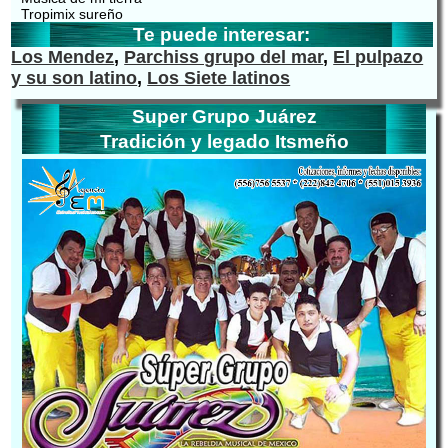
Tropimix sureño
Te puede interesar:
Los Mendez
,
Parchiss grupo del mar
,
El pulpazo
y su son latino
,
Los Siete latinos
Super Grupo Juárez
Tradición y legado Itsmeño