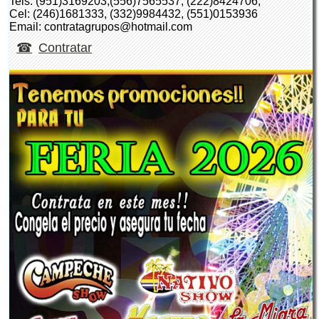
Tels: (951)3169203,(556)7565537, (222)8424706,
Cel: (246)1681333, (332)9984432, (551)0153936
Email: contratagrupos@hotmail.com
Contratar