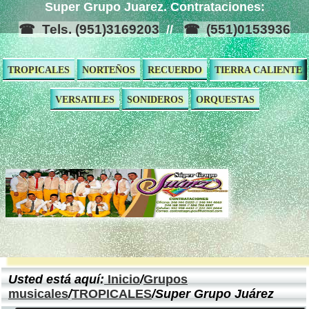
Super Grupo Juarez. Contrataciones:
Tels. (951)3169203
(551)0153936
//
TROPICALES
NORTEÑOS
RECUERDO
TIERRA CALIENTE
VERSATILES
SONIDEROS
ORQUESTAS
Usted está aquí:
Inicio
/
Grupos
musicales
/
TROPICALES
/Super Grupo Juárez