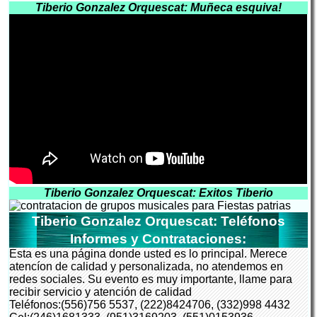
Tiberio Gonzalez Orquescat: Muñeca esquiva!
Tiberio Gonzalez Orquescat: Exitos Tiberio
Tiberio Gonzalez Orquescat: Teléfonos
Informes y Contrataciones:
Esta es una página donde usted es lo principal. Merece
atencíon de calidad y personalizada, no atendemos en
redes sociales. Su evento es muy importante, llame para
recibir servicio y atención de calidad
Teléfonos:(556)756 5537, (222)8424706, (332)998 4432