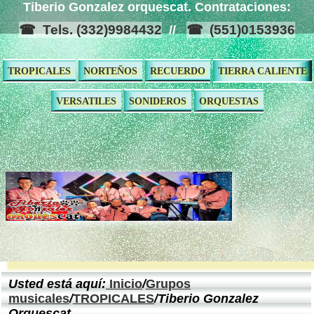
Tiberio Gonzalez orquescat. Contrataciones:
Tels. (332)9984432
(551)0153936
//
TROPICALES
NORTEÑOS
RECUERDO
TIERRA CALIENTE
VERSATILES
SONIDEROS
ORQUESTAS
Usted está aquí:
Inicio
/
Grupos
musicales
/
TROPICALES
/Tiberio Gonzalez
Orquescat