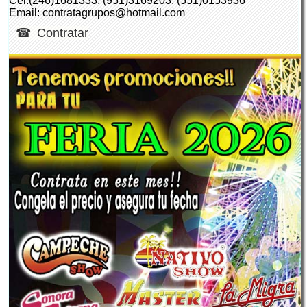
Cel:(246)1681333, (951)3169203, (551)0153936
Email: contratagrupos@hotmail.com
Contratar