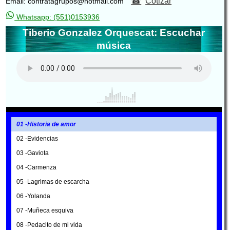
Cotizar
Email: contratagrupos@hotmail.com
Whatsapp: (551)0153936
Tiberio Gonzalez Orquescat: Escuchar
música
01 -Historia de amor
02 -Evidencias
03 -Gaviota
04 -Carmenza
05 -Lagrimas de escarcha
06 -Yolanda
07 -Muñeca esquiva
08 -Pedacito de mi vida