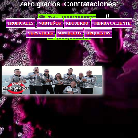
Zero grados. Contrataciones:
//
Tels. (556)7565537
TROPICALES
NORTEÑOS
RECUERDO
TIERRA CALIENTE
VERSATILES
SONIDEROS
ORQUESTAS
(551)0153936