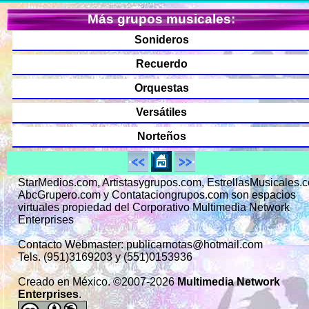
Más grupos musicales:
Sonideros
Recuerdo
Orquestas
Versátiles
Norteños
StarMedios.com, Artistasygrupos.com, EstrellasMusicales.
AbcGrupero.com y Contataciongrupos.com son espacios
virtuales propiedad del Corporativo Multimedia Network
Enterprises
Contacto Webmaster: publicarnotas@hotmail.com
Tels. (951)3169203 y (551)0153936
Creado en México. ©2007-2026
Multimedia Network
Enterprises
.