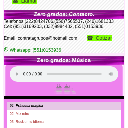
Llamar
Zero grados: Contacto.
Telefonos:(222)8424706,(556)7565537, (246)1681333
Cel: (951)3169203, (332)9984432, (551)0153936
Cotizar
Email: contratagrupos@hotmail.com
Whatsapp: (551)0153936
Zero grados: Música
01 -Princesa magica
02 -Mix retro
03 -Rock en tu idioma