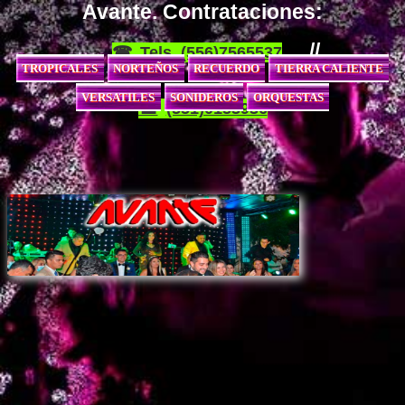
Avante. Contrataciones:
//
Tels. (556)7565537
TROPICALES
NORTEÑOS
RECUERDO
TIERRA CALIENTE
VERSATILES
SONIDEROS
ORQUESTAS
(551)0153936