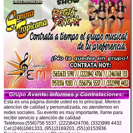
Grupo Avante: Informes y Contrataciones:
Esta es una página donde usted es lo principal. Merece
atencíon de calidad y personalizada, no atendemos en
redes sociales. Su evento es muy importante, llame para
recibir servicio y atención de calidad
Teléfonos:(556)756 5537, (222)8424706, (332)998 4432
Cel:(246)1681333, (951)3169203, (551)0153936