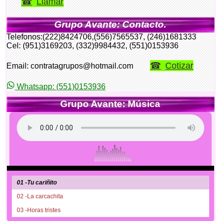
Llamar
Grupo Avante: Contacto.
Telefonos:(222)8424706,(556)7565537, (246)1681333
Cel: (951)3169203, (332)9984432, (551)0153936
Cotizar
Email: contratagrupos@hotmail.com
Whatsapp: (551)0153936
Grupo Avante: Música
01 -Tu cariñito
02 -La carcachita
03 -Horas tristes