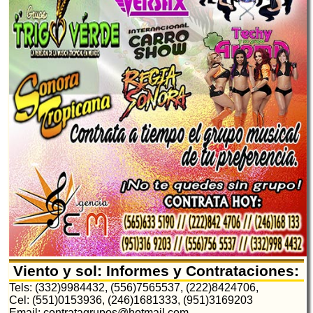
Viento y sol: Informes y Contrataciones:
Tels: (332)9984432, (556)7565537, (222)8424706,
Cel: (551)0153936, (246)1681333, (951)3169203
Email: contratagrupos@hotmail.com