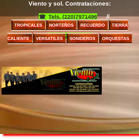
Viento y sol. Contrataciones:
//
Tels. (220)7971496
TROPICALES
NORTEÑOS
RECUERDO
TIERRA
(222)8424706
CALIENTE
VERSATILES
SONIDEROS
ORQUESTAS