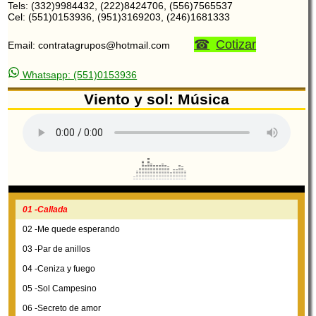
Tels: (332)9984432, (222)8424706, (556)7565537
Cel: (551)0153936, (951)3169203, (246)1681333
Cotizar
Email: contratagrupos@hotmail.com
Whatsapp: (551)0153936
Viento y sol: Música
01 -Callada
02 -Me quede esperando
03 -Par de anillos
04 -Ceniza y fuego
05 -Sol Campesino
06 -Secreto de amor