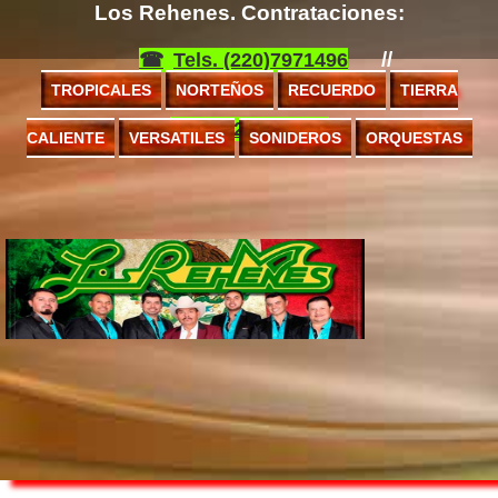
Los Rehenes. Contrataciones:
//
Tels. (220)7971496
TROPICALES
NORTEÑOS
RECUERDO
TIERRA
(222)8424706
CALIENTE
VERSATILES
SONIDEROS
ORQUESTAS