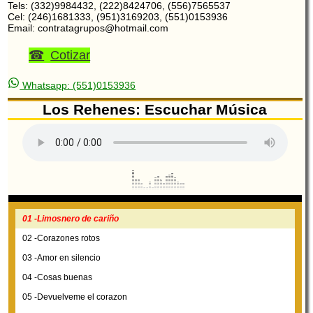
Tels: (332)9984432, (222)8424706, (556)7565537
Cel: (246)1681333, (951)3169203, (551)0153936
Email: contratagrupos@hotmail.com
Cotizar
Whatsapp: (551)0153936
Los Rehenes: Escuchar Música
01 -Limosnero de cariño
02 -Corazones rotos
03 -Amor en silencio
04 -Cosas buenas
05 -Devuelveme el corazon